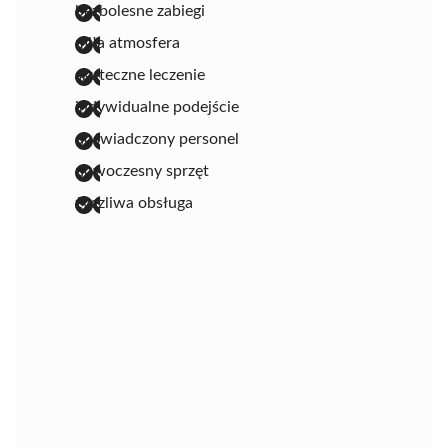
bezbolesne zabiegi
miła atmosfera
skuteczne leczenie
indywidualne podejście
doświadczony personel
nowoczesny sprzęt
życzliwa obsługa