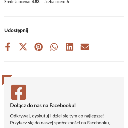
Średnia ocena:
4.83
Liczba ocen:
6
Udostępnij
Share
Share
Share
Share
Share
Share
on
on
on
on
on
on
Facebook
X
Pinterest
WhatsApp
LinkedIn
Email
(Twitter)
Dołącz do nas na Facebooku!
Odkrywaj, dyskutuj i dziel się tym co najlepsze!
Przyłącz się do naszej społeczności na Facebooku,