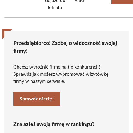
dojazd do
9.50
klienta
Przedsiębiorco! Zadbaj o widoczność swojej
firmy!
Chcesz wyróżnić firmę na tle konkurencji?
Sprawdź jak możesz wypromować wizytówkę
firmy w naszym serwisie.
Sprawdź ofertę!
Znalazłeś swoją firmę w rankingu?