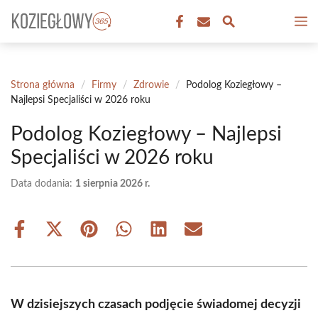
Przejdź
M
do
treści
Strona główna
/
Firmy
/
Zdrowie
/
Podolog Koziegłowy –
Najlepsi Specjaliści w 2026 roku
Podolog Koziegłowy – Najlepsi
Specjaliści w 2026 roku
Data dodania:
1 sierpnia 2026 r.
Share
Share
Share
Share
Share
Share
on
on
on
on
on
on
Facebook
X
Pinterest
WhatsApp
LinkedIn
Email
(Twitter)
W dzisiejszych czasach podjęcie świadomej decyzji