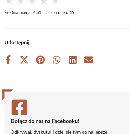
★
★
★
★
★
Średnia ocena:
4.51
Liczba ocen:
19
Udostępnij
Share
Share
Share
Share
Share
Share
on
on
on
on
on
on
Facebook
X
Pinterest
WhatsApp
LinkedIn
Email
(Twitter)
Dołącz do nas na Facebooku!
Odkrywaj, dyskutuj i dziel się tym co najlepsze!