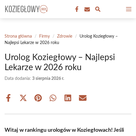
Przejdź
M
do
treści
Strona główna
/
Firmy
/
Zdrowie
/
Urolog Koziegłowy –
Najlepsi Lekarze w 2026 roku
Urolog Koziegłowy – Najlepsi
Lekarze w 2026 roku
Data dodania:
3 sierpnia 2026 r.
Share
Share
Share
Share
Share
Share
on
on
on
on
on
on
Facebook
X
Pinterest
WhatsApp
LinkedIn
Email
(Twitter)
Witaj w rankingu urologów w Koziegłowach! Jeśli