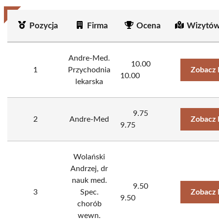
Pozycja
Firma
Ocena
Wizytów
Andre-Med.
10.00
1
Przychodnia
Zobacz 
10.00
lekarska
9.75
2
Andre-Med
Zobacz 
9.75
Wolański
Andrzej, dr
nauk med.
9.50
3
Spec.
Zobacz 
9.50
chorób
wewn.