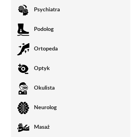
Psychiatra
Podolog
Ortopeda
Optyk
Okulista
Neurolog
Masaż