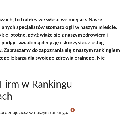
Facebook
X
Pinterest
WhatsApp
LinkedIn
Email
(Twitter)
wach, to trafiłeś we właściwe miejsce. Nasze
ianych specjalistów stomatologii w naszym mieście.
kle istotne, gdyż wiąże się z naszym zdrowiem i
podjąć świadomą decyzję i skorzystać z usług
ów. Zapraszamy do zapoznania się z naszym rankingiem
zego lekarza dla swojego zdrowia oralnego. Nie
 Firm w Rankingu
ach
które znajdziesz w naszym rankingu.