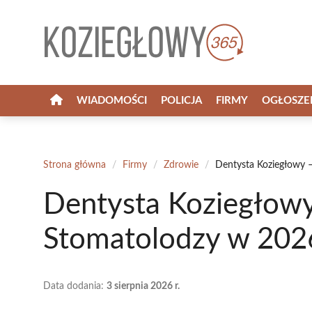
Przejdź
do
treści
WIADOMOŚCI
POLICJA
FIRMY
OGŁOSZE
Strona główna
/
Firmy
/
Zdrowie
/
Dentysta Koziegłowy 
Dentysta Koziegłowy
Stomatolodzy w 202
Data dodania:
3 sierpnia 2026 r.