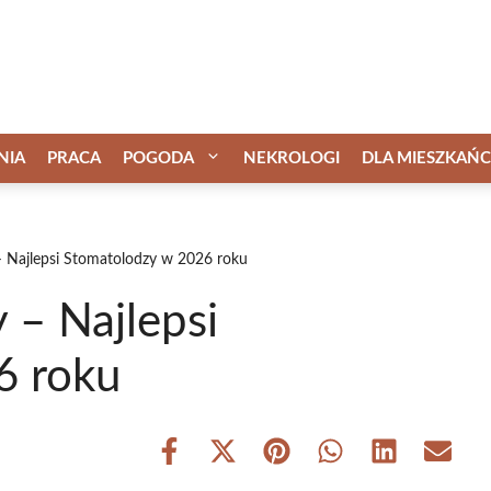
NIA
PRACA
POGODA
NEKROLOGI
DLA MIESZKAŃ
– Najlepsi Stomatolodzy w 2026 roku
 – Najlepsi
6 roku
Share
Share
Share
Share
Share
Share
on
on
on
on
on
on