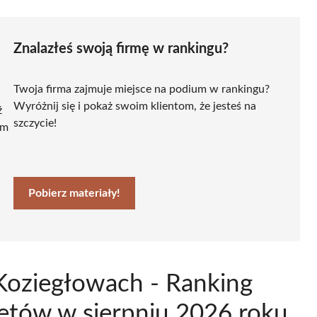
Znalazłeś swoją firmę w rankingu?
Twoja firma zajmuje miejsce na podium w rankingu?
Wyróżnij się i pokaż swoim klientom, że jesteś na
ź
szczycie!
ym
Pobierz materiały!
Koziegłowach - Ranking
etów w sierpniu 2026 roku