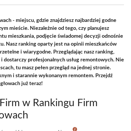
Facebook
X
Pinterest
WhatsApp
LinkedIn
Email
(Twitter)
ch - miejscu, gdzie znajdziesz najbardziej godne
ym mieście. Niezależnie od tego, czy planujesz
ntu mieszkania, podjęcie świadomej decyzji odnośnie
u. Nasz ranking oparty jest na opinii mieszkańców
rzetelne i wiarygodne. Przeglądając nasz ranking,
a i dostarczy profesjonalnych usług remontowych. Nie
scach, tu masz pełen przegląd na jednej stronie.
pięknym i starannie wykonanym remontem. Przejdź
głowach już teraz!
Firm w Rankingu Firm
łowach