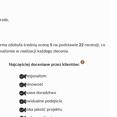
rzeb,
rma zdobyła średnią ocenę
5
na podstawie
22
recenzji, co
alizmie w realizacji każdego zlecenia.
Najczęściej doceniane przez klientów:
profesjonalizm
terminowość
fachowe doradztwo
indywidualne podejście
wysoka jakość projektu