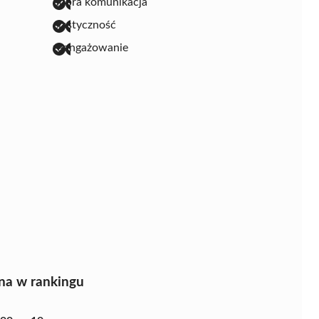
dobra komunikacja
elastyczność
zaangażowanie
na w rankingu