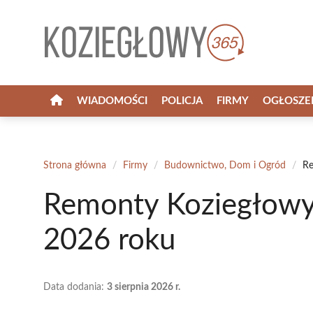
Przejdź
do
treści
WIADOMOŚCI
POLICJA
FIRMY
OGŁOSZE
Strona główna
/
Firmy
/
Budownictwo, Dom i Ogród
/
Re
Remonty Koziegłowy 
2026 roku
Data dodania:
3 sierpnia 2026 r.