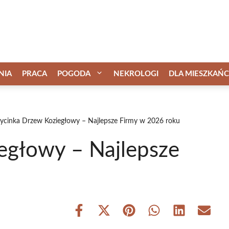
NIA
PRACA
POGODA
NEKROLOGI
DLA MIESZKAŃ
cinka Drzew Koziegłowy – Najlepsze Firmy w 2026 roku
egłowy – Najlepsze
Share
Share
Share
Share
Share
Share
on
on
on
on
on
on