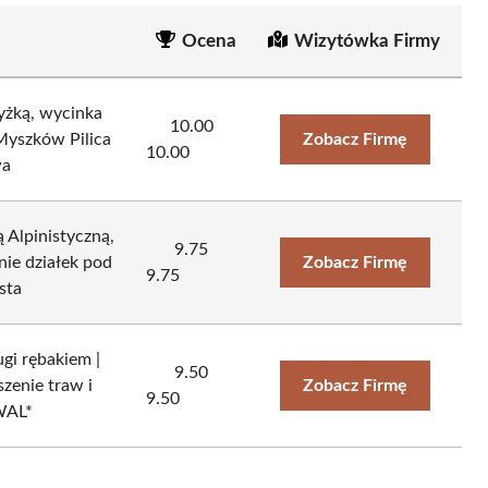
Ocena
Wizytówka Firmy
yżką, wycinka
10.00
Myszków Pilica
Zobacz Firmę
10.00
wa
 Alpinistyczną,
9.75
ie działek pod
Zobacz Firmę
9.75
sta
ugi rębakiem |
9.50
zenie traw i
Zobacz Firmę
9.50
WAL*