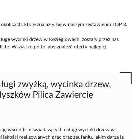
 okolicach, które znalazły się w naszym zestawieniu TOP 3.
sługę wycinki drzew w Koziegłowach, zostały przez nas
istę. Wszystko po to, aby znaleźć oferty najlepiej
sługi zwyżką, wycinka drzew,
yszków Pilica Zawiercie
cję wśród firm świadczących usługi wycinki drzew w
jakości realizowanych prac oraz zaufaniu, jakim darzą ją