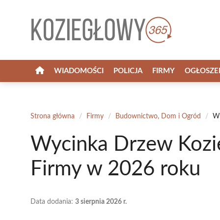
Przejdź
do
treści
WIADOMOŚCI
POLICJA
FIRMY
OGŁOSZE
Strona główna
/
Firmy
/
Budownictwo, Dom i Ogród
/
Wy
Wycinka Drzew Kozi
Firmy w 2026 roku
Data dodania:
3 sierpnia 2026 r.