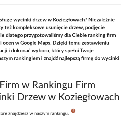
Facebook
X
Pinterest
WhatsApp
LinkedIn
Email
(Twitter)
 usługę wycinki drzew w Koziegłowach? Niezależnie
zy też kompleksowe usunięcie drzew, podjęcie
ie dlatego przygotowaliśmy dla Ciebie ranking firm
i i ocen w Google Maps. Dzięki temu zestawieniu
cji i dokonać wyboru, który spełni Twoje
naszym rankingiem i znajdź najlepszą firmę do wycinki
Firm w Rankingu Firm
inki Drzew w Koziegłowach
które znajdziesz w naszym rankingu.