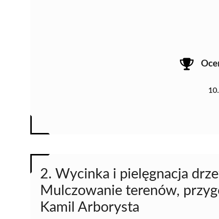
Oce
10
2. Wycinka i pielęgnacja drz
Mulczowanie terenów, przygo
Kamil Arborysta