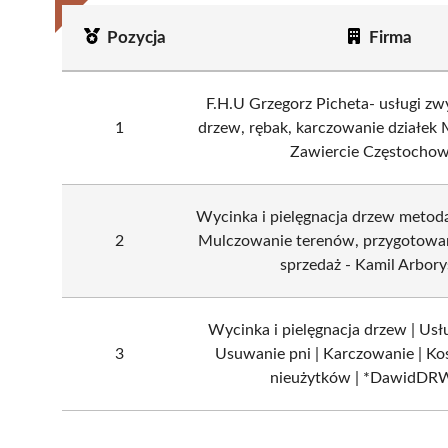
Pozycja
Firma
F.H.U Grzegorz Picheta- usługi zw
1
drzew, rębak, karczowanie działek 
Zawiercie Częstocho
Wycinka i pielęgnacja drzew metodą
2
Mulczowanie terenów, przygotowan
sprzedaż - Kamil Arbory
Wycinka i pielęgnacja drzew | Usł
3
Usuwanie pni | Karczowanie | Kos
nieużytków | *DawidDR