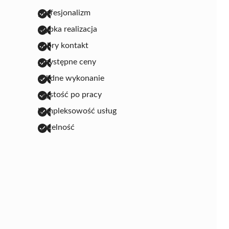
profesjonalizm
szybka realizacja
dobry kontakt
przystępne ceny
solidne wykonanie
czystość po pracy
kompleksowość usług
rzetelność