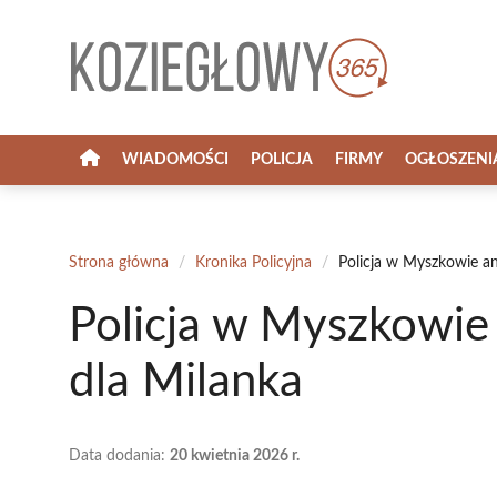
Przejdź
do
treści
WIADOMOŚCI
POLICJA
FIRMY
OGŁOSZENI
Strona główna
/
Kronika Policyjna
/
Policja w Myszkowie a
Policja w Myszkowie
dla Milanka
Data dodania:
20 kwietnia 2026 r.