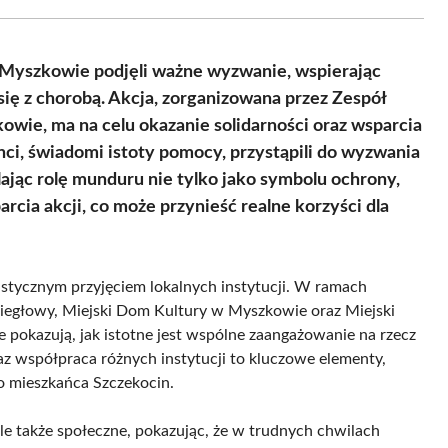
Facebook
X
Pinterest
WhatsApp
LinkedIn
Email
(Twitter)
 Myszkowie podjęli ważne wyzwanie, wspierając
się z chorobą. Akcja, zorganizowana przez Zespół
owie, ma na celu okazanie solidarności oraz wsparcia
nci, świadomi istoty pomocy, przystąpili do wyzwania
ąc rolę munduru nie tylko jako symbolu ochrony,
rcia akcji, co może przynieść realne korzyści dla
uzjastycznym przyjęciem lokalnych instytucji. W ramach
ziegłowy, Miejski Dom Kultury w Myszkowie oraz Miejski
pokazują, jak istotne jest wspólne zaangażowanie na rzecz
raz współpraca różnych instytucji to kluczowe elementy,
o mieszkańca Szczekocin.
le także społeczne, pokazując, że w trudnych chwilach