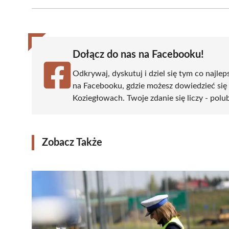
Facebook
X
Pinterest
WhatsApp
LinkedIn
(Twitter)
Dołącz do nas na Facebooku!
Odkrywaj, dyskutuj i dziel się tym co najlep
na Facebooku, gdzie możesz dowiedzieć się
Koziegłowach. Twoje zdanie się liczy - polub
Zobacz Także