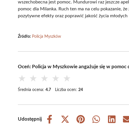
wszechobecna jest pomoc. Mundurowi raz jeszcze apelu
pomoc dla Milanka. Ruch ten ma na celu pokazanie, że 
pozytywne efekty oraz poprawić jakość życia młodych l
Źródło:
Policja Myszków
Oceń: Policja w Myszkowie angażuje się w pomoc 
★
★
★
★
★
Średnia ocena:
4.7
Liczba ocen:
24
Udostępnij
Share
Share
Share
Share
Share
on
on
on
on
on