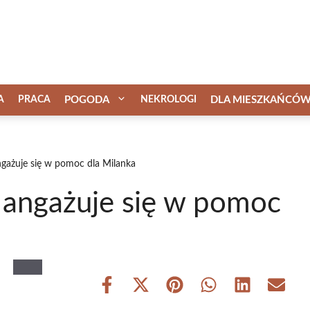
A
PRACA
POGODA
NEKROLOGI
DLA MIESZKAŃCÓ
ngażuje się w pomoc dla Milanka
 angażuje się w pomoc
Share
Share
Share
Share
Share
Share
on
on
on
on
on
on