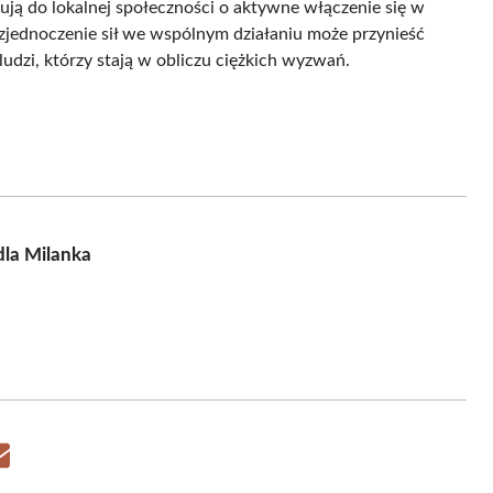
ją do lokalnej społeczności o aktywne włączenie się w
zjednoczenie sił we wspólnym działaniu może przynieść
udzi, którzy stają w obliczu ciężkich wyzwań.
dla Milanka
Share
on